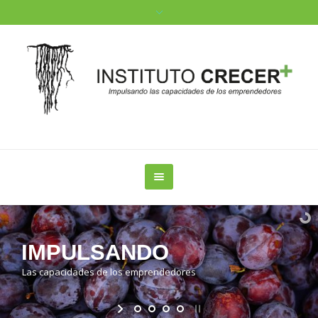
I
M
P
U
L
S
A
N
D
O
L
a
s
c
a
p
a
c
i
d
a
d
e
s
d
e
l
o
s
e
m
p
r
e
n
d
e
d
o
r
e
s